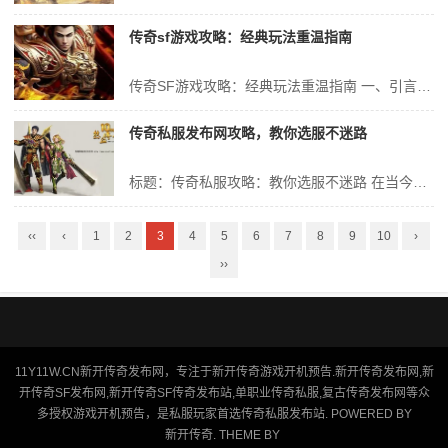
传奇sf游戏攻略：经典玩法重温指南
传奇SF游戏攻略：经典玩法重温指南 一、引言 在众多网络游戏中，传奇SF以其独特的魅力，吸引了无数玩家的关注和喜爱。作为一款经典的游戏，传奇SF不仅有着丰富的游戏内容，还有着独特的游戏玩法。本文将为大家带来一份详尽的传奇SF游戏攻略，帮助大家重温经典玩法，畅游游戏世界。 二、游戏背景与特色 传奇SF是...
传奇私服发布网攻略，教你选服不迷路
标题：传奇私服攻略：教你选服不迷路 在当今的互联网时代，网络游戏已经成为人们休闲娱乐的重要方式之一。其中，传奇私服作为一款经典的网络游戏，吸引了大量的玩家。然而，在众多的私服中如何选择一个适合自己的服务器，成为了许多玩家所面临的问题。本文将为大家介绍如何根据“传奇私服发布网攻略”来选择一个合适的私服，避免迷...
‹‹
‹
1
2
3
4
5
6
7
8
9
10
›
››
11Y11W.CN新开传奇发布网，专注于新开传奇游戏开机预告.新开传奇发布网,新
开传奇SF发布网,新开传奇SF传奇发布站,单职业传奇私服,复古传奇发布网等众
多授权游戏开机预告，是私服玩家首选传奇私服发布站. POWERED BY
新开传奇
. THEME BY