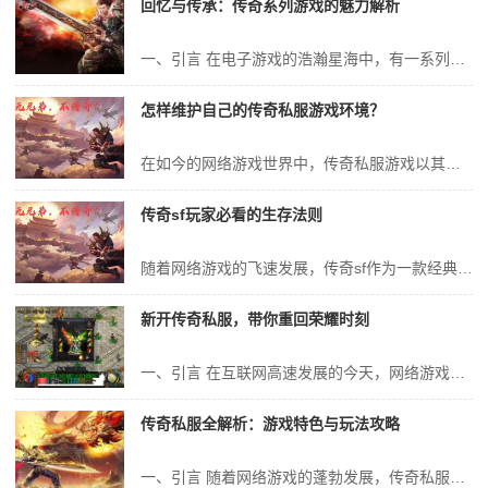
回忆与传承：传奇系列游戏的魅力解析
一、引言 在电子游戏的浩瀚星海中，有一系列游戏以其独特的魅力，穿越时空，成为无数玩家的共同回忆。这就是我们今天要探讨的传奇系列游戏。它们不仅承载了一代人的青春记忆，更在游戏的传承与创新中，展现出了独特的艺术价值和文化内涵。本文将深入解析传奇系列游戏的魅力所在，探究其背后的文化内涵和价值。 二、传奇系列游戏...
怎样维护自己的传奇私服游戏环境？
在如今的网络游戏世界中，传奇私服游戏以其独特的魅力吸引着大量的玩家。然而，一个良好的游戏环境对于玩家的游戏体验至关重要。本文将详细探讨如何维护自己的传奇私服游戏环境，以确保玩家能够在一个公平、健康、和谐的环境中畅享游戏乐趣。 一、建立明确的规则与制度 为了维护传奇私服游戏环境，首先需要建立一套明确的规则与...
传奇sf玩家必看的生存法则
随着网络游戏的飞速发展，传奇sf作为一款经典的网络游戏，吸引了大量的玩家。在这个充满竞争与挑战的虚拟世界中，玩家们需要掌握一定的生存法则，才能在游戏中立于不败之地。本文将详细介绍传奇sf玩家的生存法则，帮助玩家们更好地适应游戏环境，提高游戏体验。 一、了解游戏规则与设定 在传奇sf中，玩家首先要了解游戏的...
新开传奇私服，带你重回荣耀时刻
一、引言 在互联网高速发展的今天，网络游戏已经成为人们休闲娱乐的重要方式之一。其中，传奇私服作为一款经典的网络游戏，凭借其独特的游戏设定和丰富的游戏内容，吸引了无数玩家的喜爱。今天，我们将要探讨的是新开传奇私服，带你重回荣耀时刻，重温那些年的热血青春。 二、传奇私服的历史与魅力 传奇私服自问世以来，已经...
传奇私服全解析：游戏特色与玩法攻略
一、引言 随着网络游戏的蓬勃发展，传奇私服成为许多玩家钟爱的游戏之一。传奇私服以其独特的游戏特色和玩法吸引了大量玩家的关注和喜爱。本文将对传奇私服的游戏特色、玩法攻略等方面进行全面解析，帮助玩家更好地了解游戏，掌握游戏技巧，享受游戏的乐趣。 二、传奇私服游戏特色 1. 经典的游戏世界 传奇私服以其经典...