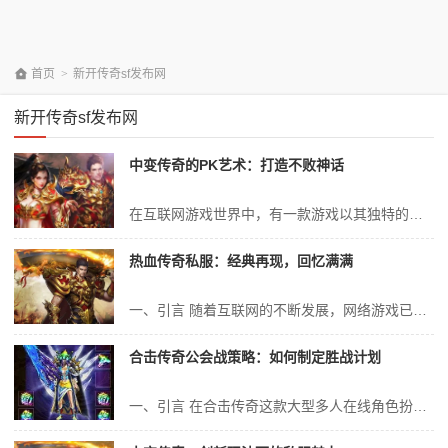
首页
>
新开传奇sf发布网
新开传奇sf发布网
中变传奇的PK艺术：打造不败神话
在互联网游戏世界中，有一款游戏以其独特的魅力、深厚的玩家基础以及热血的竞技场面赢得了无数玩家的青睐。它就是广为人知的“中变传奇”。在这里，无数玩家用自己的智慧、技巧和战术打造了自己的神话。而在这个游戏中，PK无疑是一种最能够展现自己实力和荣耀的途径。本文将深入探讨中变传奇中的PK艺术，分析如何通过策略、技巧和...
热血传奇私服：经典再现，回忆满满
一、引言 随着互联网的不断发展，网络游戏已经成为现代人休闲娱乐的重要方式之一。在众多的网络游戏中，有一款名为“热血传奇”的游戏以其经典的游戏玩法和深情的回忆成为了众多玩家的最爱。随着时间的推移，“热血传奇私服”的出现更是为众多玩家带来了一波“经典再现”的热潮。今天，我们将以“热血传奇私服”为引子，深入探讨其...
合击传奇公会战策略：如何制定胜战计划
一、引言 在合击传奇这款大型多人在线角色扮演游戏中，公会战是展现团队实力、策略和配合的重要环节。公会战不仅是玩家间实力的较量，更是智慧与勇气的角逐。为了在公会战中取得胜利，制定一份科学的胜战计划显得尤为重要。本文将详细解析如何制定合击传奇公会战的胜战计划，内容涵盖战前准备、战术布置、实战操作和战后总结等环节...