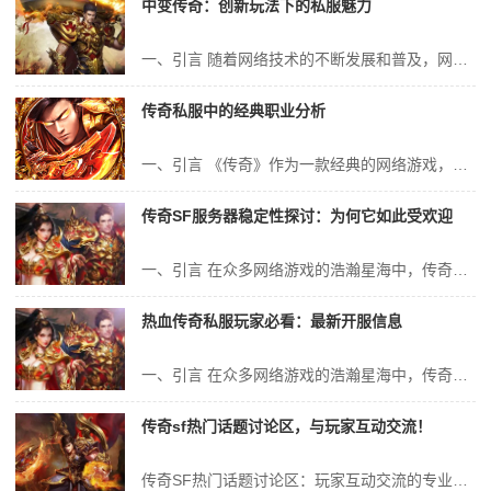
中变传奇：创新玩法下的私服魅力
一、引言 随着网络技术的不断发展和普及，网络游戏已经成为人们日常生活中不可或缺的一部分。其中，私服游戏作为网络游戏的一种特殊形式，因其独特的玩法和魅力而备受玩家们的喜爱。而“中变传奇”作为私服游戏中的佼佼者，更是凭借其创新玩法和极高的可玩性，吸引了大量玩家的加入。本文将全面探讨“中变传奇”私服魅力所在，为读...
传奇私服中的经典职业分析
一、引言 《传奇》作为一款经典的网络游戏，自其诞生以来便吸引了无数玩家的关注和喜爱。在传奇私服中，各种职业的设定更是成为了玩家们津津乐道的话题。本文将对传奇私服中的经典职业进行深入分析，从职业特点、技能搭配、装备选择、团队定位等方面进行探讨，以期为玩家们提供一些参考和帮助。 二、战士职业分析 战士是传奇...
传奇SF服务器稳定性探讨：为何它如此受欢迎
一、引言 在众多网络游戏的浩瀚星海中，传奇SF以其独特的魅力与稳定的服务器性能，赢得了无数玩家的喜爱与追捧。作为一款经典的网络游戏，传奇SF的成功绝非偶然，其稳定性、公平性和可玩性是其脱颖而出的关键因素。本文将从技术、游戏体验、玩家互动等角度，深入探讨传奇SF服务器稳定性的重要性以及它为何如此受欢迎。 二...
热血传奇私服玩家必看：最新开服信息
一、引言 在众多网络游戏的浩瀚星海中，传奇系列游戏以其独特的魅力，一直深受玩家的喜爱。其中，热血传奇私服更是凭借其丰富的玩法和深厚的游戏文化，吸引了无数玩家的目光。对于热血传奇私服玩家来说，掌握最新的开服信息是必不可少的。本文将为大家带来最新的开服信息，以及相关的游戏攻略和玩法介绍，帮助玩家更好地享受游戏带...
传奇sf热门话题讨论区，与玩家互动交流！
传奇SF热门话题讨论区：玩家互动交流的专业探讨 一、引言 在互联网游戏领域中，传奇SF无疑是一款具有极高人气和影响力的经典之作。它以其独特的游戏设定、丰富的游戏内容以及深度的玩家互动，吸引了无数玩家的热爱和追捧。而在这个庞大的游戏世界中，热门话题讨论区更是成为了玩家们交流心得、分享经验、探讨策略的重要平台...